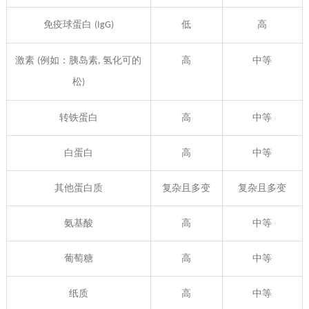
免疫球蛋白
低
高
(IgG)
激素
例如：胰岛素
氢化可的
高
中等
(
,
松
)
转铁蛋白
高
中等
白蛋白
高
中等
其他蛋白质
复杂且多变
复杂且多变
氨基酸
高
中等
葡萄糖
高
中等
纸质
高
中等