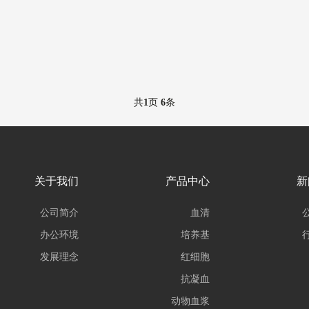
共
1
页
6
条
关于我们
产品中心
新
公司简介
血清
办公环境
培养基
发展理念
红细胞
抗凝血
动物血浆