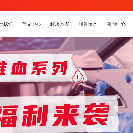
于我们
产品中心
解决方案
服务技术
新闻中心