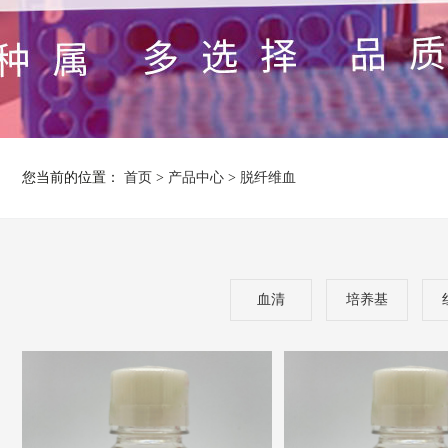
您当前的位置：
首页
>
产品中心
>
脱纤维血
血清
培养基