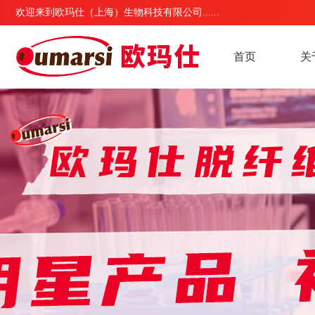
欢迎来到欧玛仕（上海）生物科技有限公司......
首页
关