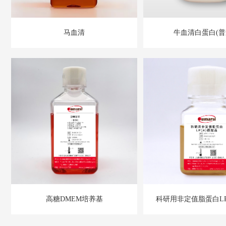
马血清
牛血清白蛋白(
高糖DMEM培养基
科研用非定值脂蛋白LP