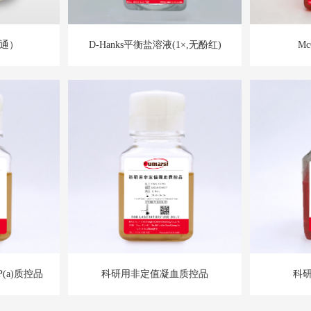
普通）
D-Hanks平衡盐溶液(1×,无酚红)
Mc
(a)质控品
科研用非定值凝血质控品
科