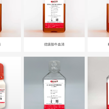
清
优级胎牛血清