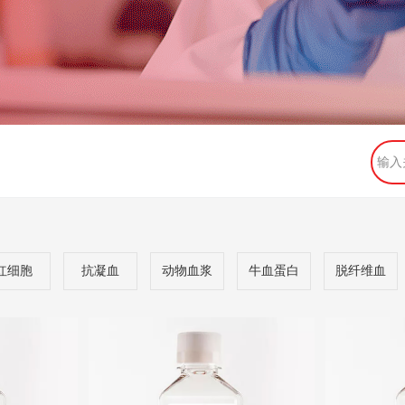
红细胞
抗凝血
动物血浆
牛血蛋白
脱纤维血