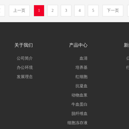
页
上一页
1
2
3
4
5
下一页
关于我们
产品中心
新
公司简介
血清
办公环境
培养基
发展理念
红细胞
抗凝血
动物血浆
牛血蛋白
脱纤维血
细胞冻存液