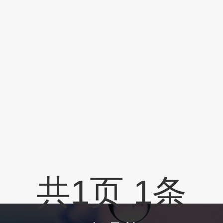
共
1
页
1
条