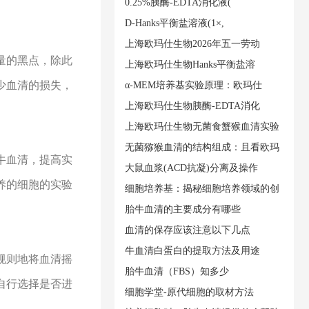
0.25%胰酶-EDTA消化液(
D-Hanks平衡盐溶液(1×,
上海欧玛仕生物2026年五一劳动
量的黑点，除此
上海欧玛仕生物Hanks平衡盐溶
少血清的损失，
α‑MEM培养基实验原理：欧玛仕
上海欧玛仕生物胰酶-EDTA消化
上海欧玛仕生物无菌食蟹猴血清实验
无菌猕猴血清的结构组成：且看欧玛
牛血清，提高实
大鼠血浆(ACD抗凝)分离及操作
养的细胞的实验
细胞培养基：揭秘细胞培养领域的创
胎牛血清的主要成分有哪些
血清的保存应该注意以下几点
牛血清白蛋白的提取方法及用途
规则地将血清摇
胎牛血清（FBS）知多少
自行选择是否进
细胞学堂-原代细胞的取材方法