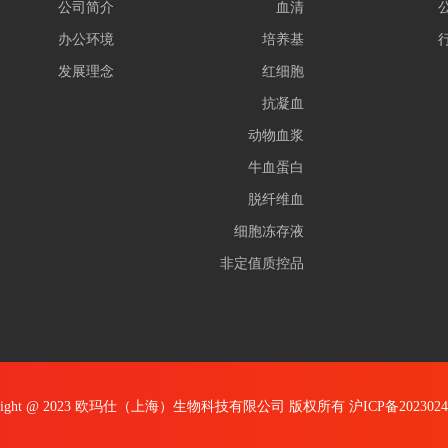
公司简介
血清
办公环境
培养基
发展理念
红细胞
抗凝血
动物血浆
牛血蛋白
脱纤维血
细胞冻存液
非定值质控品
yright @ 2023 欧玛仕（上海）生物科技有限公司 版权所有
沪ICP备202302