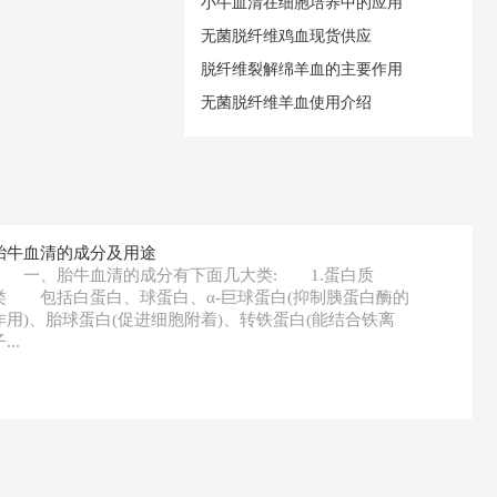
小牛血清在细胞培养中的应用
无菌脱纤维鸡血现货供应
脱纤维裂解绵羊血的主要作用
无菌脱纤维羊血使用介绍
胎牛血清的成分及用途
一、胎牛血清的成分有下面几大类: 1.蛋白质
类 包括白蛋白、球蛋白、α-巨球蛋白(抑制胰蛋白酶的
作用)、胎球蛋白(促进细胞附着)、转铁蛋白(能结合铁离
...